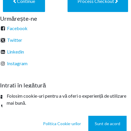
Continue
Process Checkout
Urmărește-ne
Facebook
Twitter
Linkedin
Instagram
Intrați în legătură
Folosim cookie-uri pentru a vă oferi o experiență de utilizare
office@sterachemicals.ro
mai bună.
+
40 21 457 03 22
Politica Cookie-urilor
Sunt de acord