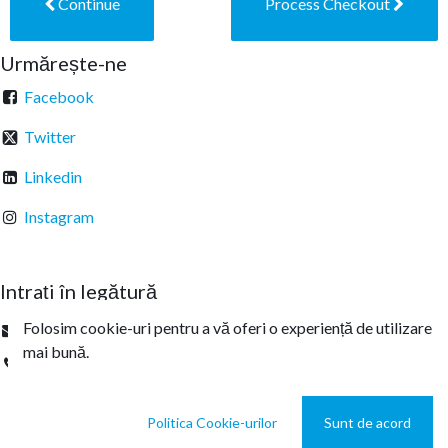
Continue
Process Checkout
Urmărește-ne
Facebook
Twitter
Linkedin
Instagram
Intrați în legătură
Folosim cookie-uri pentru a vă oferi o experiență de utilizare
office@sterachemicals.ro
mai bună.
+
40 21 457 03 22
Politica Cookie-urilor
Sunt de acord