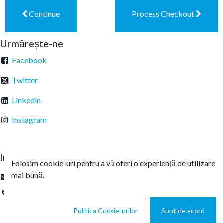
Continue
Process Checkout
Urmărește-ne
Facebook
Twitter
Linkedin
Instagram
Intrați în legătură
Folosim cookie-uri pentru a vă oferi o experiență de utilizare
mai bună.
office@sterachemicals.ro
+
40 21 457 03 22
Politica Cookie-urilor
Sunt de acord