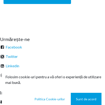
Urmărește-ne
Facebook
Twitter
Linkedin
Instagram
Folosim cookie-uri pentru a vă oferi o experiență de utilizare
mai bună.
Intrați în legătură
Politica Cookie-urilor
Sunt de acord
office@sterachemicals.ro