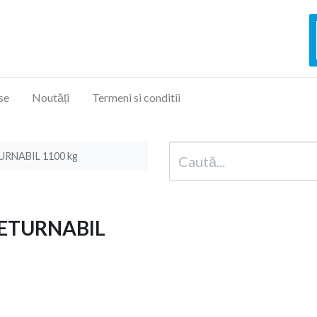
se
Noutăți
Termeni si conditii
RNABIL 1100 kg
RETURNABIL