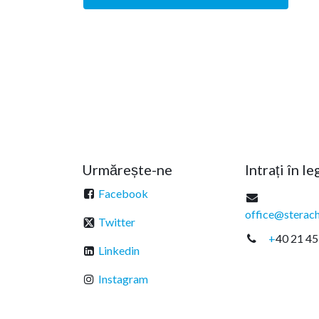
Urmărește-ne
Intrați în l
Facebook
office@sterach
Twitter
+
40 21 45
Linkedin
Instagram