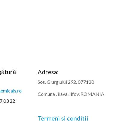
egătură
Adresa:
Sos. Giurgiului 292, 077120
emicals.ro
Comuna Jilava, Ilfov, ROMANIA
7 03 22
Termeni si conditii