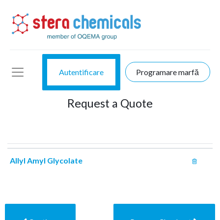
Autentificare
Programare marfă
Request a Quote
Allyl Amyl Glycolate