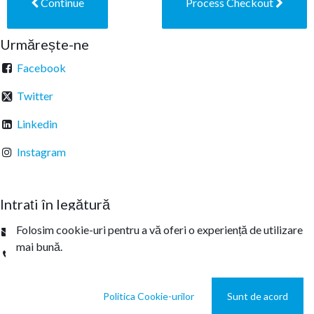
Continue
Process Checkout
Urmărește-ne
Facebook
Twitter
Linkedin
Instagram
Intrați în legătură
Folosim cookie-uri pentru a vă oferi o experiență de utilizare
office@sterachemicals.ro
mai bună.
+
40 21 457 03 22
Politica Cookie-urilor
Sunt de acord