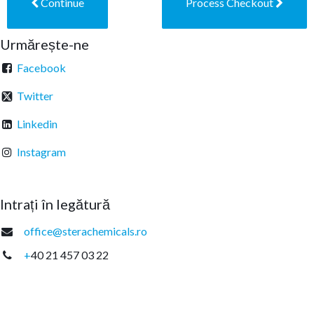
Continue
Process Checkout
Urmărește-ne
Facebook
Twitter
Linkedin
Instagram
Intrați în legătură
office@sterachemicals.ro
+
40 21 457 03 22