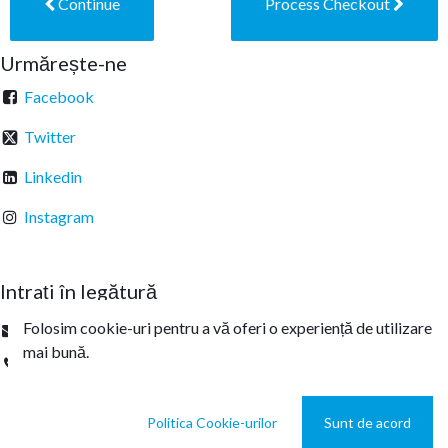
Continue
Process Checkout
Urmărește-ne
Facebook
Twitter
Linkedin
Instagram
Intrați în legătură
Folosim cookie-uri pentru a vă oferi o experiență de utilizare
office@sterachemicals.ro
mai bună.
+
40 21 457 03 22
Politica Cookie-urilor
Sunt de acord