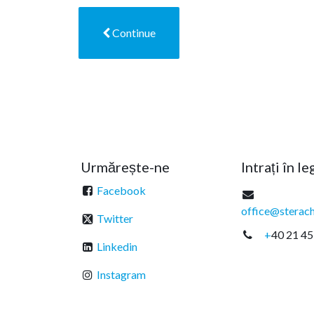
Continue
Urmărește-ne
Intrați în l
Facebook
office@sterach
Twitter
+
40 21 45
Linkedin
Instagram