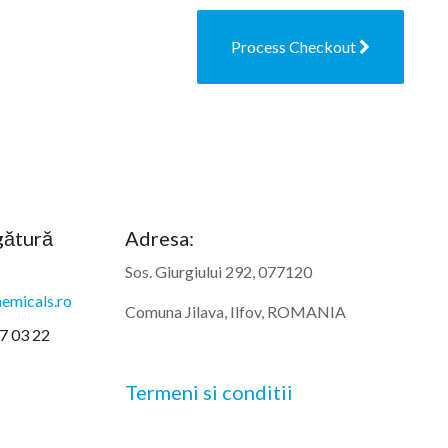
Process Checkout
egătură
Adresa:
Sos. Giurgiului 292, 077120
emicals.ro
Comuna Jilava, Ilfov, ROMANIA
7 03 22
Termeni si conditii