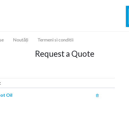
se
Noutăți
Termeni si conditii
Request a Quote
t
ot Oil