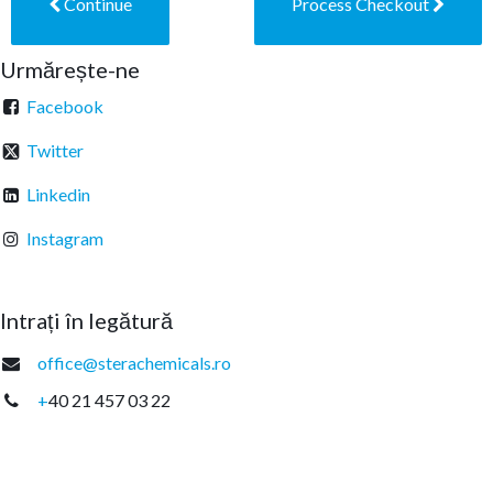
Continue
Process Checkout
Urmărește-ne
Facebook
Twitter
Linkedin
Instagram
Intrați în legătură
office@sterachemicals.ro
+
40 21 457 03 22