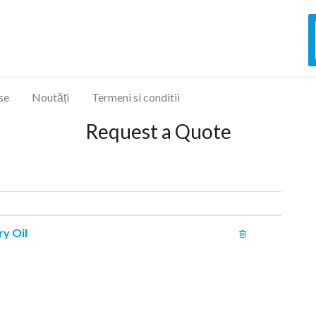
se
Noutăți
Termeni si conditii
Request a Quote
ry Oil