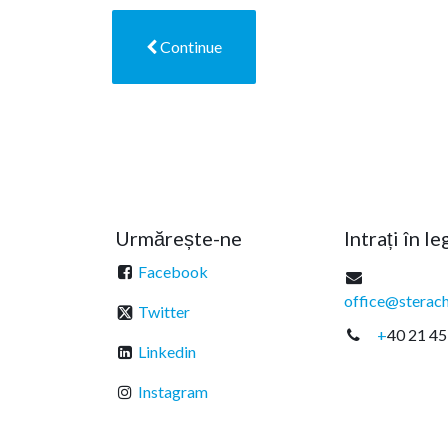
Continue
Urmărește-ne
Intrați în l
Facebook
office@sterach
Twitter
+
40 21 45
Linkedin
Instagram