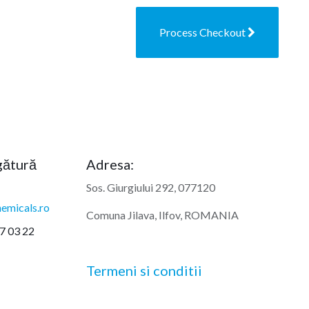
Process Checkout
egătură
Adresa:
Sos. Giurgiului 292, 077120
emicals.ro
Comuna Jilava, Ilfov, ROMANIA
7 03 22
Termeni si conditii