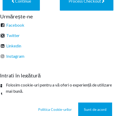
Continue
Process Checkout
Urmărește-ne
Facebook
Twitter
Linkedin
Instagram
Intrați în legătură
Folosim cookie-uri pentru a vă oferi o experiență de utilizare
office@sterachemicals.ro
mai bună.
+
40 21 457 03 22
Politica Cookie-urilor
Sunt de acord