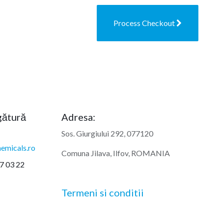
Process Checkout
egătură
Adresa:
Sos. Giurgiului 292, 077120
emicals.ro
Comuna Jilava, Ilfov, ROMANIA
7 03 22
Termeni si conditii