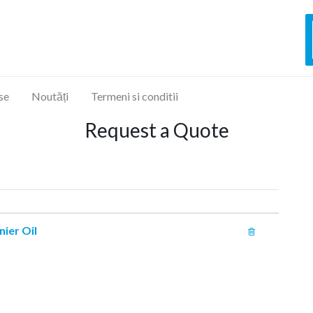
se
Noutăți
Termeni si conditii
Request a Quote
nier Oil