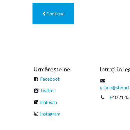
Continue
Urmărește-ne
Intrați în l
Facebook
office@sterach
Twitter
+
40 21 45
Linkedin
Instagram