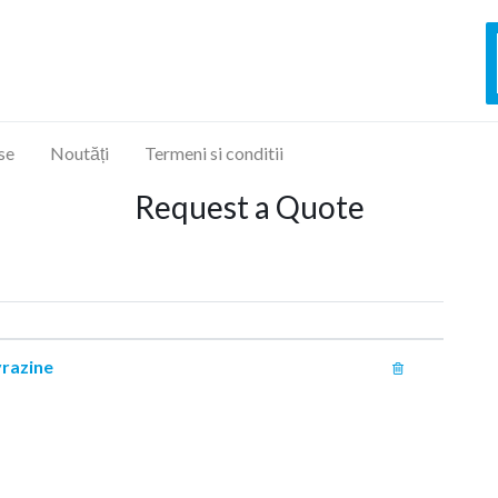
se
Noutăți
Termeni si conditii
Request a Quote
yrazine