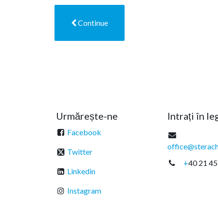
Continue
Urmărește-ne
Intrați în l
Facebook
office@sterach
Twitter
+
40 21 45
Linkedin
Instagram