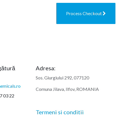
Process Checkout
egătură
Adresa:
Sos. Giurgiului 292, 077120
emicals.ro
Comuna Jilava, Ilfov, ROMANIA
7 03 22
Termeni si conditii