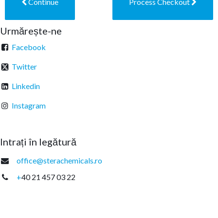
Continue
Process Checkout
Urmărește-ne
Facebook
Twitter
Linkedin
Instagram
Intrați în legătură
office@sterachemicals.ro
+
40 21 457 03 22