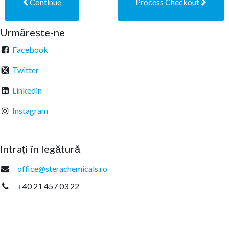
Continue
Process Checkout
Urmărește-ne
Facebook
Twitter
Linkedin
Instagram
Intrați în legătură
office@sterachemicals.ro
+
40 21 457 03 22