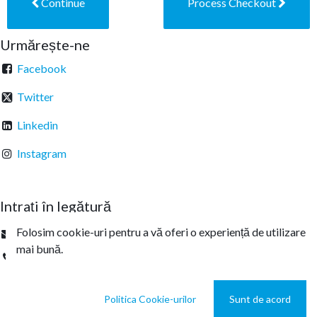
Continue
Process Checkout
Urmărește-ne
Facebook
Twitter
Linkedin
Instagram
Intrați în legătură
Folosim cookie-uri pentru a vă oferi o experiență de utilizare
office@sterachemicals.ro
mai bună.
+
40 21 457 03 22
Politica Cookie-urilor
Sunt de acord