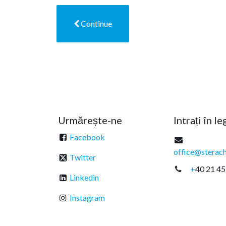
Continue
Urmărește-ne
Intrați în l
Facebook
office@sterach
Twitter
+
40 21 45
Linkedin
Instagram