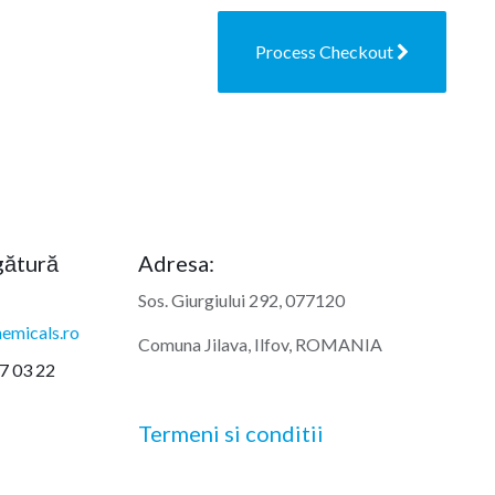
Process Checkout
egătură
Adresa:
Sos. Giurgiului 292, 077120
emicals.ro
Comuna Jilava, Ilfov, ROMANIA
7 03 22
Termeni si conditii