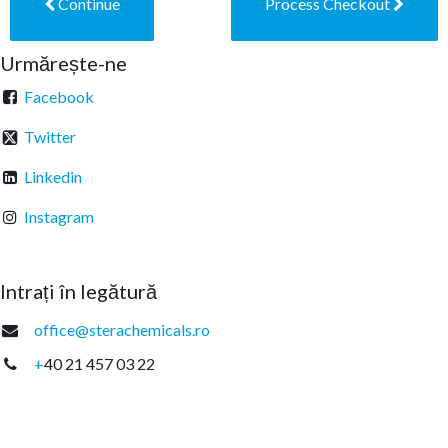
Continue
Process Checkout
Urmărește-ne
Facebook
Twitter
Linkedin
Instagram
Intrați în legătură
office@sterachemicals.ro
+
40 21 457 03 22