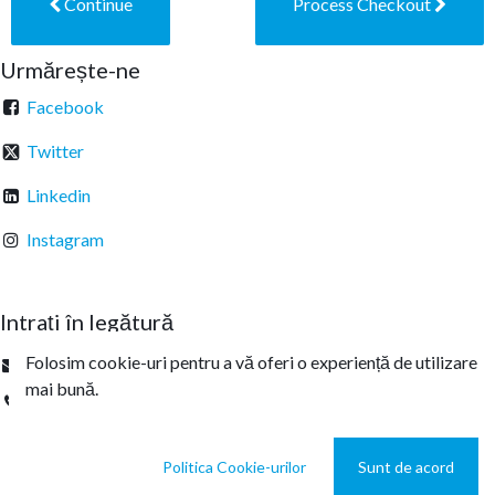
Continue
Process Checkout
Urmărește-ne
Facebook
Twitter
Linkedin
Instagram
Intrați în legătură
Folosim cookie-uri pentru a vă oferi o experiență de utilizare
office@sterachemicals.ro
mai bună.
+
40 21 457 03 22
Politica Cookie-urilor
Sunt de acord