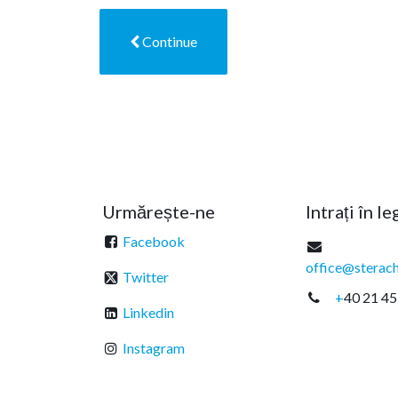
Continue
Urmărește-ne
Intrați în l
Facebook
office@sterach
Twitter
+
40 21 45
Linkedin
Instagram