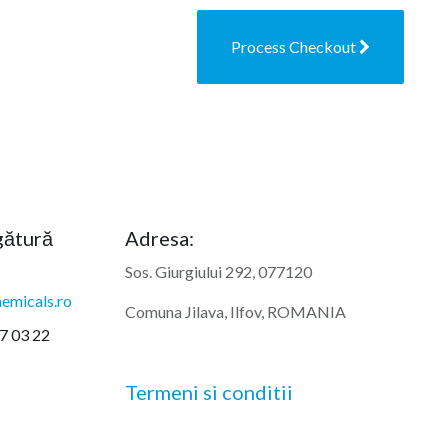
Process Checkout
egătură
Adresa:
Sos. Giurgiului 292, 077120
emicals.ro
Comuna Jilava, Ilfov, ROMANIA
7 03 22
Termeni si conditii