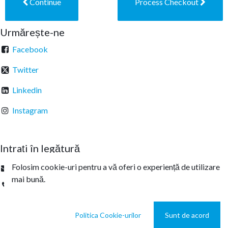
Continue
Process Checkout
Urmărește-ne
Facebook
Twitter
Linkedin
Instagram
Intrați în legătură
Folosim cookie-uri pentru a vă oferi o experiență de utilizare
office@sterachemicals.ro
mai bună.
+
40 21 457 03 22
Politica Cookie-urilor
Sunt de acord