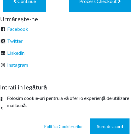
Continue
Process Checkout
Urmărește-ne
Facebook
Twitter
Linkedin
Instagram
Intrați în legătură
Folosim cookie-uri pentru a vă oferi o experiență de utilizare
office@sterachemicals.ro
mai bună.
+
40 21 457 03 22
Politica Cookie-urilor
Sunt de acord