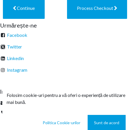
Continue
Process Checkout
Urmărește-ne
Facebook
Twitter
Linkedin
Instagram
Intrați în legătură
Folosim cookie-uri pentru a vă oferi o experiență de utilizare
mai bună.
office@sterachemicals.ro
+
40 21 457 03 22
Politica Cookie-urilor
Sunt de acord