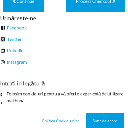
Continue
Process Checkout
Urmărește-ne
Facebook
Twitter
Linkedin
Instagram
Intrați în legătură
Folosim cookie-uri pentru a vă oferi o experiență de utilizare
office@sterachemicals.ro
mai bună.
+
40 21 457 03 22
Politica Cookie-urilor
Sunt de acord