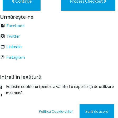
Continue
Process Checkout
Urmărește-ne
Facebook
Twitter
Linkedin
Instagram
Intrați în legătură
Folosim cookie-uri pentru a vă oferi o experiență de utilizare
office@sterachemicals.ro
mai bună.
+
40 21 457 03 22
Politica Cookie-urilor
Sunt de acord