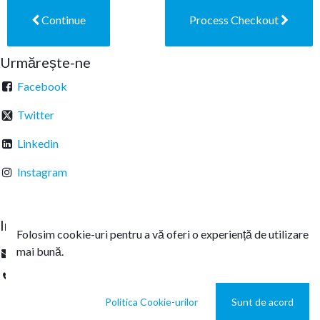
Continue
Process Checkout
Urmărește-ne
Facebook
Twitter
Linkedin
Instagram
Intrați în legătură
Folosim cookie-uri pentru a vă oferi o experiență de utilizare
mai bună.
office@sterachemicals.ro
+
40 21 457 03 22
Politica Cookie-urilor
Sunt de acord