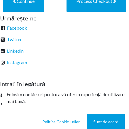
Continue
Process Checkout
Urmărește-ne
Facebook
Twitter
Linkedin
Instagram
Intrați în legătură
Folosim cookie-uri pentru a vă oferi o experiență de utilizare
office@sterachemicals.ro
mai bună.
+
40 21 457 03 22
Politica Cookie-urilor
Sunt de acord