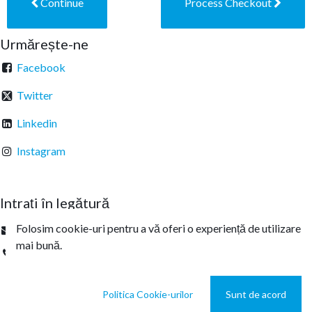
Continue
Process Checkout
Urmărește-ne
Facebook
Twitter
Linkedin
Instagram
Intrați în legătură
Folosim cookie-uri pentru a vă oferi o experiență de utilizare
office@sterachemicals.ro
mai bună.
+
40 21 457 03 22
Politica Cookie-urilor
Sunt de acord