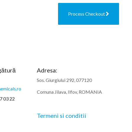
Process Checkout
egătură
Adresa:
Sos. Giurgiului 292, 077120
emicals.ro
Comuna Jilava, Ilfov, ROMANIA
7 03 22
Termeni si conditii