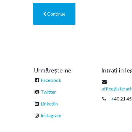
Continue
Urmărește-ne
Intrați în l
Facebook
office@sterach
Twitter
+
40 21 45
Linkedin
Instagram