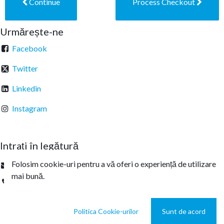
Continue
Process Checkout
Urmărește-ne
Facebook
Twitter
Linkedin
Instagram
Intrați în legătură
Folosim cookie-uri pentru a vă oferi o experiență de utilizare
office@sterachemicals.ro
mai bună.
+
40 21 457 03 22
Politica Cookie-urilor
Sunt de acord