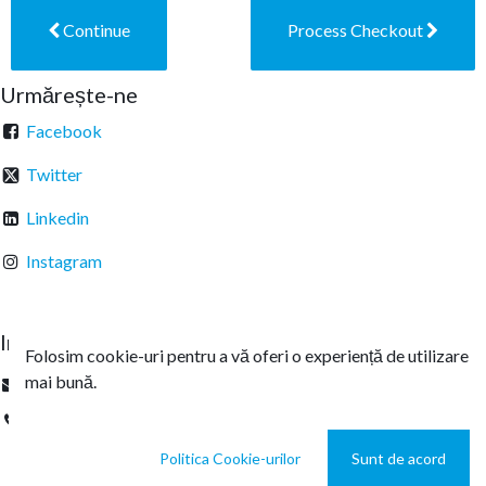
Continue
Process Checkout
Urmărește-ne
Facebook
Twitter
Linkedin
Instagram
Intrați în legătură
Folosim cookie-uri pentru a vă oferi o experiență de utilizare
mai bună.
office@sterachemicals.ro
+
40 21 457 03 22
Politica Cookie-urilor
Sunt de acord