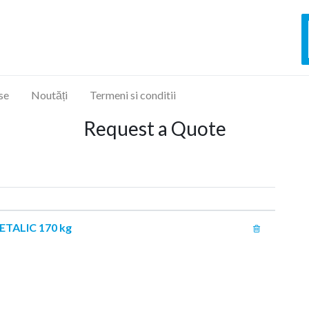
se
Noutăți
Termeni si conditii
Request a Quote
TALIC 170 kg