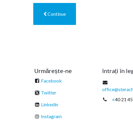
Continue
Urmărește-ne
Intrați în l
Facebook
office@sterach
Twitter
+
40 21 45
Linkedin
Instagram