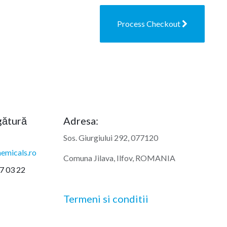
Process Checkout
egătură
Adresa:
Sos. Giurgiului 292, 077120
emicals.ro
Comuna Jilava, Ilfov, ROMANIA
7 03 22
Termeni si conditii