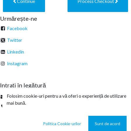
Continue
Process Checkout
Urmărește-ne
Facebook
Twitter
Linkedin
Instagram
Intrați în legătură
Folosim cookie-uri pentru a vă oferi o experiență de utilizare
office@sterachemicals.ro
mai bună.
+
40 21 457 03 22
Politica Cookie-urilor
Sunt de acord