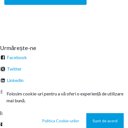
Urmărește-ne
Facebook
Twitter
Linkedin
Instagram
Folosim cookie-uri pentru a vă oferi o experiență de utilizare
mai bună.
Intrați în legătură
Politica Cookie-urilor
Sunt de acord
office@sterachemicals.ro