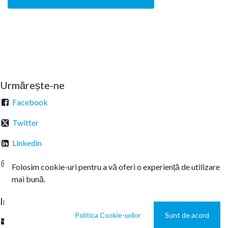
Urmărește-ne
Facebook
Twitter
Linkedin
Instagram
Folosim cookie-uri pentru a vă oferi o experiență de utilizare
mai bună.
Intrați în legătură
Politica Cookie-urilor
Sunt de acord
office@sterachemicals.ro