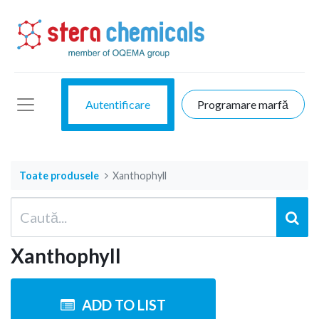
Autentificare
Programare marfă
Toate produsele
Xanthophyll
Xanthophyll
ADD TO LIST