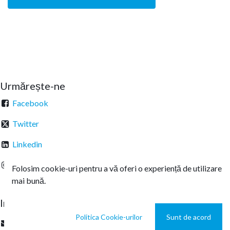
Urmărește-ne
Facebook
Twitter
Linkedin
Instagram
Folosim cookie-uri pentru a vă oferi o experiență de utilizare
mai bună.
Intrați în legătură
Politica Cookie-urilor
Sunt de acord
office@sterachemicals.ro