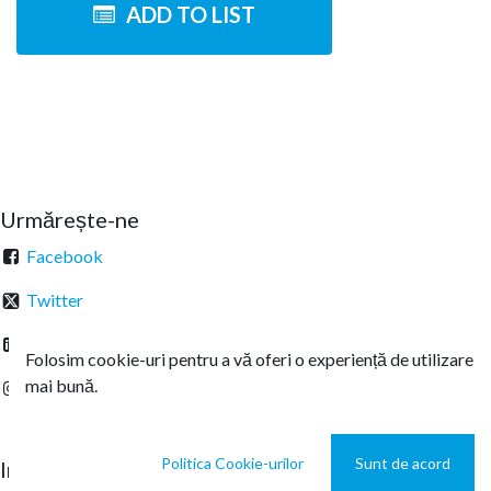
ADD TO LIST
Urmărește-ne
Facebook
Twitter
Linkedin
Folosim cookie-uri pentru a vă oferi o experiență de utilizare
mai bună.
Instagram
Politica Cookie-urilor
Sunt de acord
Intrați în legătură