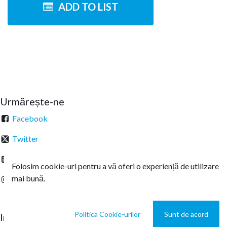
ADD TO LIST
Urmărește-ne
Facebook
Twitter
Linkedin
Folosim cookie-uri pentru a vă oferi o experiență de utilizare
mai bună.
Instagram
Politica Cookie-urilor
Sunt de acord
Intrați în legătură